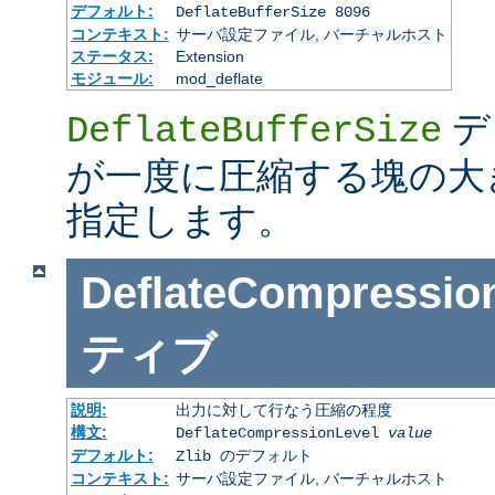
デフォルト:
DeflateBufferSize 8096
コンテキスト:
サーバ設定ファイル, バーチャルホスト
ステータス:
Extension
モジュール:
mod_deflate
デ
DeflateBufferSize
が一度に圧縮する塊の大
指定します。
DeflateCompressio
ティブ
説明:
出力に対して行なう圧縮の程度
構文:
DeflateCompressionLevel
value
デフォルト:
Zlib のデフォルト
コンテキスト:
サーバ設定ファイル, バーチャルホスト