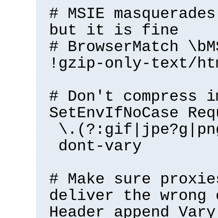
# MSIE masquerades
but it is fine
# BrowserMatch \bM
!gzip-only-text/ht
# Don't compress i
SetEnvIfNoCase Req
\.(?:gif|jpe?g|pn
dont-vary
# Make sure proxie
deliver the wrong 
Header append Vary