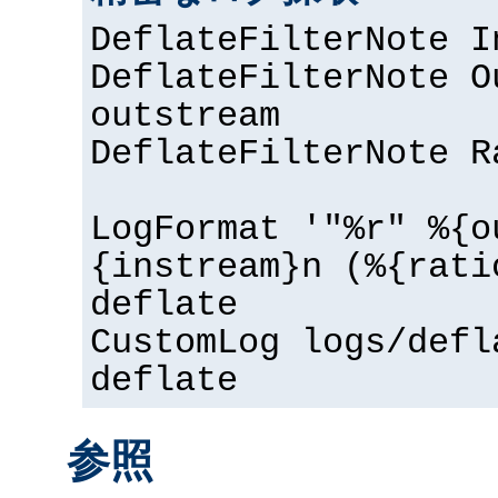
DeflateFilterNote I
DeflateFilterNote O
outstream
DeflateFilterNote R
LogFormat '"%r" %{o
{instream}n (%{rati
deflate
CustomLog logs/defl
deflate
参照