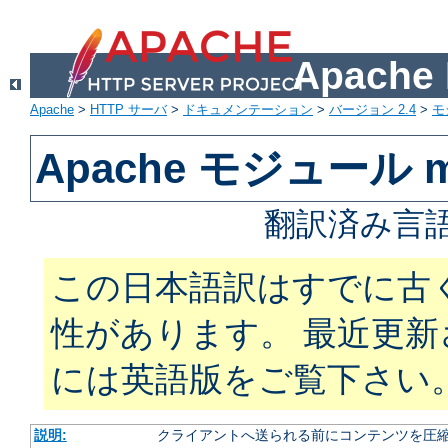
Apach
Apache
>
HTTP サーバ
>
ドキュメンテーション
>
バージョン 2.4
>
モ
Apache モジュール mo
翻訳済み言語
この日本語訳はすでに古
性があります。 最近更
には英語版をご覧下さい
説明:
クライアントへ送られる前にコンテンツを圧