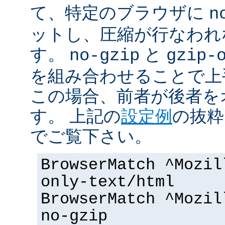
て、特定のブラウザに
n
ットし、圧縮が行なわれ
す。
と
no-gzip
gzip-
を組み合わせることで上
この場合、前者が後者を
す。 上記の
設定例
の抜粋
でご覧下さい。
BrowserMatch ^Mozil
only-text/html
BrowserMatch ^Mozil
no-gzip