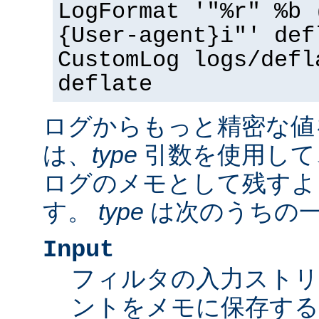
LogFormat '"%r" %b 
{User-agent}i"' def
CustomLog logs/defl
deflate
ログからもっと精密な値
は、
type
引数を使用して
ログのメモとして残すよ
す。
type
は次のうちの
Input
フィルタの入力スト
ントをメモに保存する