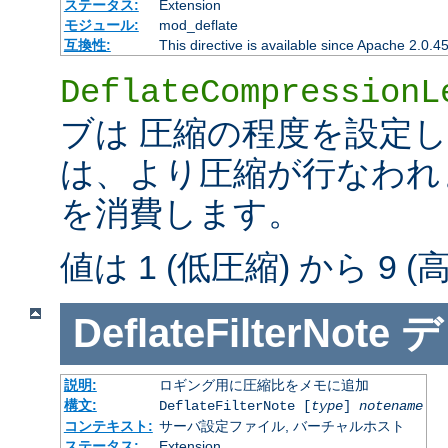
ステータス:
Extension
モジュール:
mod_deflate
互換性:
This directive is available since Apache 2.0.4
DeflateCompressionL
ブは 圧縮の程度を設定
は、より圧縮が行なわれま
を消費します。
値は 1 (低圧縮) から 9 
DeflateFilterNote
デ
説明:
ロギング用に圧縮比をメモに追加
構文:
DeflateFilterNote [
type
]
notename
コンテキスト:
サーバ設定ファイル, バーチャルホスト
ステータス:
Extension