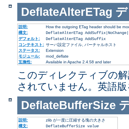
DeflateAlterETag
デ
説明:
How the outgoing ETag header should be mod
構文:
DeflateAlterETag AddSuffix|NoChange|
デフォルト:
DeflateAlterETag AddSuffix
コンテキスト:
サーバ設定ファイル, バーチャルホスト
ステータス:
Extension
モジュール:
mod_deflate
互換性:
Available in Apache 2.4.58 and later
このディレクティブの解
されていません。英語版
DeflateBufferSize
説明:
zlib が一度に圧縮する塊の大きさ
構文:
DeflateBufferSize
value