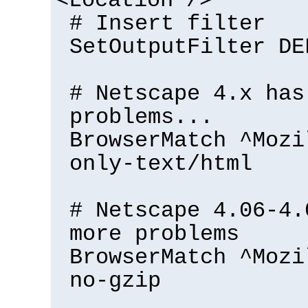
<Location />
# Insert filter
SetOutputFilter DE
# Netscape 4.x has
problems...
BrowserMatch ^Mozi
only-text/html
# Netscape 4.06-4.
more problems
BrowserMatch ^Mozi
no-gzip