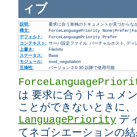
ィブ
説明:
要求に合う単独のドキュメントが見つからな
構文:
ForceLanguagePriority None|Prefer|Fa
デフォルト:
ForceLanguagePriority Prefer
コンテキスト:
サーバ設定ファイル, バーチャルホスト, ディレクトリ
上書き:
FileInfo
ステータス:
Base
モジュール:
mod_negotiation
互換性:
バージョン 2.0.30 以降で使用可能
ForceLanguagePriori
は 要求に合うドキュメ
ことができないときに、
デ
LanguagePriority
てネゴシエーションの結