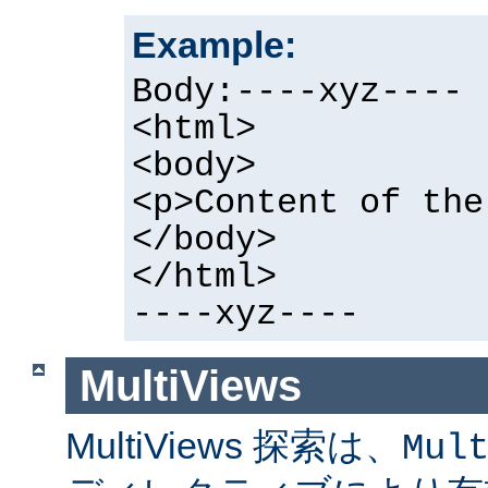
Example:
Body:----xyz----
<html>
<body>
<p>Content of the
</body>
</html>
----xyz----
MultiViews
MultiViews 探索は、
Mul