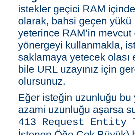
istekler geçici RAM içinde b
olarak, bahsi geçen yükü 
yeterince RAM’in mevcut 
yönergeyi kullanmakla, is
saklamaya yetecek olası 
bile URL uzayınız için ger
olursunuz.
Eğer isteğin uzunluğu bu 
azami uzunluğu aşarsa su
413 Request Entity 
İstenen Öğe Çok Büyük) h