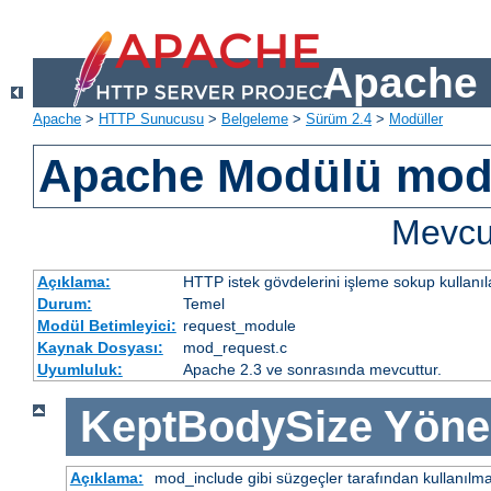
Apache 
Apache
>
HTTP Sunucusu
>
Belgeleme
>
Sürüm 2.4
>
Modüller
Apache Modülü mod
Mevcut
Açıklama:
HTTP istek gövdelerini işleme sokup kullanıla
Durum:
Temel
Modül Betimleyici:
request_module
Kaynak Dosyası:
mod_request.c
Uyumluluk:
Apache 2.3 ve sonrasında mevcuttur.
KeptBodySize
Yöne
Açıklama:
mod_include gibi süzgeçler tarafından kullanılma 