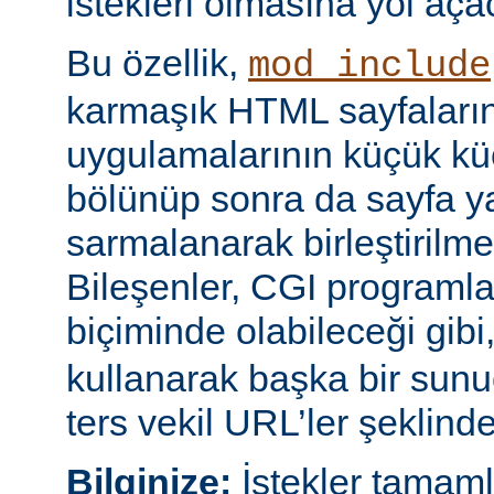
istekleri olmasına yol açac
Bu özellik,
mod_include
karmaşık HTML sayfaların
uygulamalarının küçük kü
bölünüp sonra da sayfa yap
sarmalanarak birleştirilm
Bileşenler, CGI programları
biçiminde olabileceği gibi
kullanarak başka bir sun
ters vekil URL’ler şeklinde 
Bilginize:
İstekler tamam