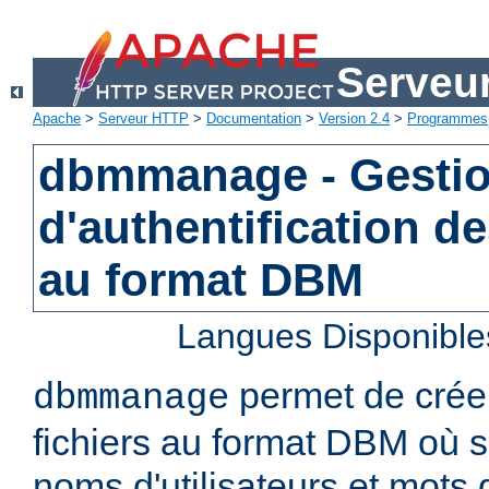
Serveu
Apache
>
Serveur HTTP
>
Documentation
>
Version 2.4
>
Programmes
dbmmanage - Gestion
d'authentification de
au format DBM
Langues Disponible
permet de créer
dbmmanage
fichiers au format DBM où s
noms d'utilisateurs et mots 