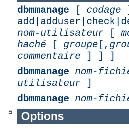
dbmmanage
[
codage
add|adduser|check|d
nom-utilisateur
[
m
haché
[
groupe
[,
gro
commentaire
] ] ]
dbmmanage
nom-fichi
utilisateur
]
dbmmanage
nom-fichi
Options