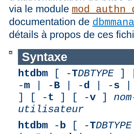
via le module
mod_authn_
documentation de
dbmman
détails à propos de ces fic
Syntaxe
htdbm
[ -
T
DBTYPE
] 
-
m
| -
B
| -
d
| -
s
|
] [ -
t
] [ -
v
]
nom
utilisateur
htdbm
-
b
[ -
T
DBTYPE