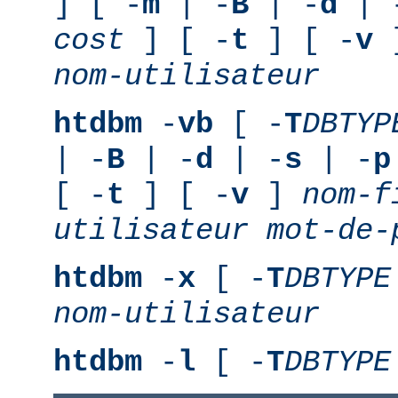
] [ -
m
| -
B
| -
d
| 
cost
] [ -
t
] [ -
v
nom-utilisateur
htdbm
-
vb
[ -
T
DBTYP
| -
B
| -
d
| -
s
| -
p
[ -
t
] [ -
v
]
nom-f
utilisateur
mot-de-
htdbm
-
x
[ -
T
DBTYPE
nom-utilisateur
htdbm
-
l
[ -
T
DBTYPE