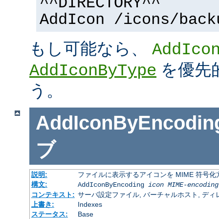
^^DIRECTORY^^
AddIcon /icons/back
もし可能なら、
AddIco
を優先
AddIconByType
う。
AddIconByEncodin
ブ
説明:
ファイルに表示するアイコンを MIME 符号
構文:
AddIconByEncoding
icon
MIME-encoding
コンテキスト:
サーバ設定ファイル, バーチャルホスト, ディレクトリ
上書き:
Indexes
ステータス:
Base