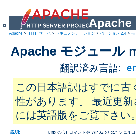
Apach
Apache
>
HTTP サーバ
>
ドキュメンテーション
>
バージョン 2.4
>
モ
Apache モジュール mo
翻訳済み言語:
e
この日本語訳はすでに古
性があります。 最近更
には英語版をご覧下さい
説明:
Unix の
コマンドや Win32 の
シェルコ
ls
dir