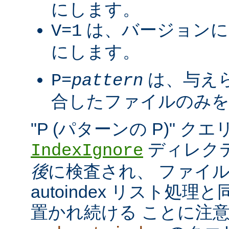
にします。
は、バージョンに
V=1
にします。
は、与え
P=
pattern
合したファイルのみを
"P (パターンの P)" 
ディレク
IndexIgnore
後
に検査され、 ファイ
autoindex リスト処
置かれ続ける ことに注