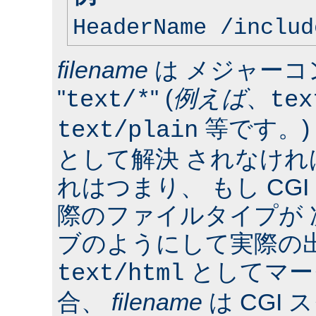
HeaderName /includ
filename
は メジャーコ
"
" (
例えば
、
text/*
tex
等です。)
text/plain
として解決 されなけ
れはつまり、 もし CG
際のファイルタイプが
ブのようにして実際の
としてマー
text/html
合、
filename
は CGI