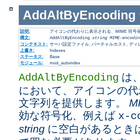
AddAltByEncoding
説明:
アイコンの代わりに表示される、MIME 符号
構文:
AddAltByEncoding
string
MIME-encodin
コンテキスト:
サーバ設定ファイル, バーチャルホスト, ディレクトリ
上書き:
Indexes
ステータス:
Base
モジュール:
mod_autoindex
は
AddAltByEncoding
において、アイコンの代
文字列を提供します。
M
効な符号化、例えば
x-c
string
に空白があるときは