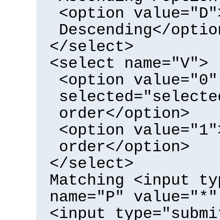
<option value="D"
Descending</optio
</select>
<select name="V">
<option value="0"
selected="selecte
order</option>
<option value="1"
order</option>
</select>
Matching <input ty
name="P" value="*"
<input type="submi