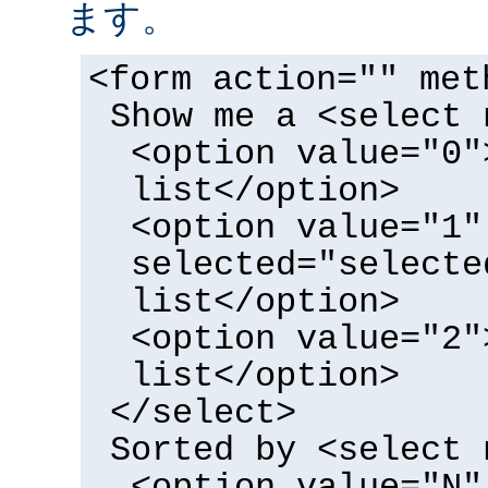
ます。
<form action="" met
Show me a <select 
<option value="0"
list</option>
<option value="1"
selected="selecte
list</option>
<option value="2"
list</option>
</select>
Sorted by <select 
<option value="N"