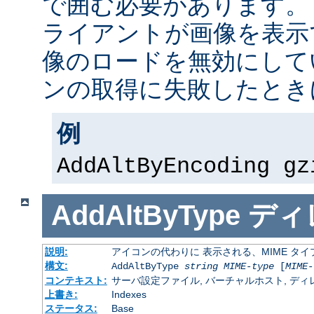
で囲む必要があります。
ライアントが画像を表示
像のロードを無効にして
ンの取得に失敗したとき
例
AddAltByEncoding gz
AddAltByType
ディ
説明:
アイコンの代わりに 表示される、MIME タ
構文:
AddAltByType
string
MIME-type
[
MIME-
コンテキスト:
サーバ設定ファイル, バーチャルホスト, ディレクトリ
上書き:
Indexes
ステータス:
Base