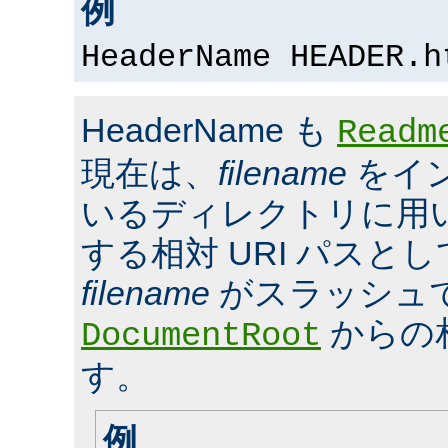
例
HeaderName HEADER.h
HeaderName も
Readm
現在は、
filename
をイ
いるディレクトリに用いら
する相対 URI パスと
filename
がスラッシュ
からの
DocumentRoot
す。
例