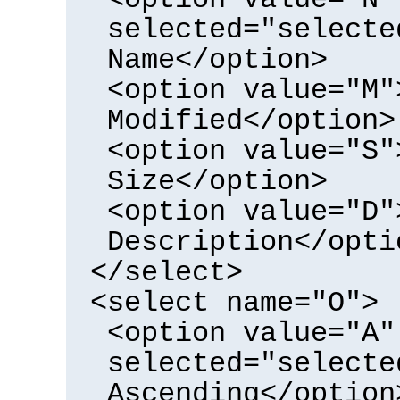
selected="selecte
Name</option>
<option value="M"
Modified</option>
<option value="S"
Size</option>
<option value="D"
Description</opti
</select>
<select name="O">
<option value="A"
selected="selecte
Ascending</option