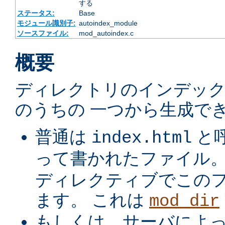
する
ステータス:
Base
モジュール識別子:
autoindex_module
ソースファイル:
mod_autoindex.c
概要
ディレクトリのインデック
のうちの 一つから生成でき
普通は
と
index.html
って書かれたファイル
ディレクティブでこの
ます。 これは
mod_dir
もしくは、サーバによ