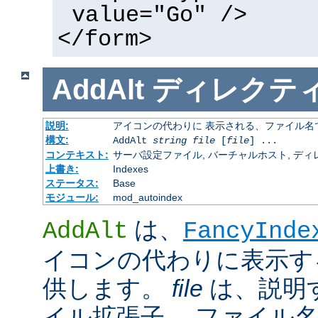
value="Go" />
</form>
AddAlt
ディレクテ
説明:
アイコンの代わりに 表示される、ファイル名
構文:
AddAlt
string
file
[
file
] ...
コンテキスト:
サーバ設定ファイル, バーチャルホスト, ディレクトリ
上書き:
Indexes
ステータス:
Base
モジュール:
mod_autoindex
は、
AddAlt
FancyInde
イコンの代わりに表示す
供します。
file
は、説明
イル拡張子、 ファイル