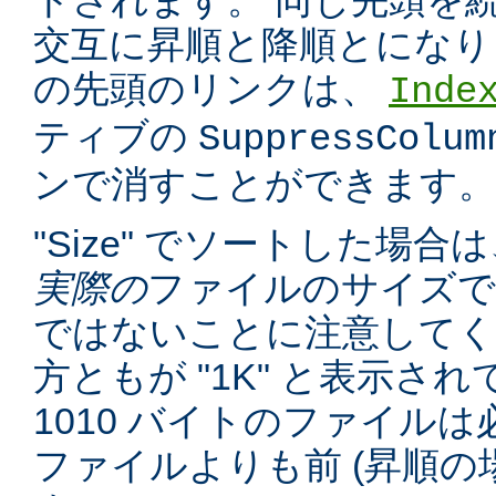
トされます。 同じ先頭を
交互に昇順と降順とになり
の先頭のリンクは、
Inde
ティブの
SuppressColum
ンで消すことができます。
"Size" でソートした場
実際の
ファイルのサイズで
ではないことに注意してくだ
方ともが "1K" と表示さ
1010 バイトのファイルは必
ファイルよりも前 (昇順の