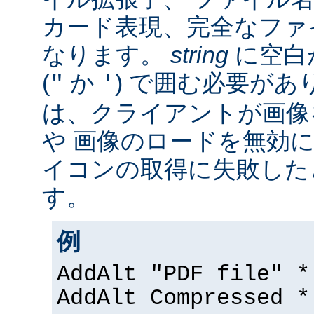
カード表現、完全なファ
なります。
string
に空白
(
か
) で囲む必要があ
"
'
は、クライアントが画像
や 画像のロードを無効に
イコンの取得に失敗した
す。
例
AddAlt "PDF file" *
AddAlt Compressed *