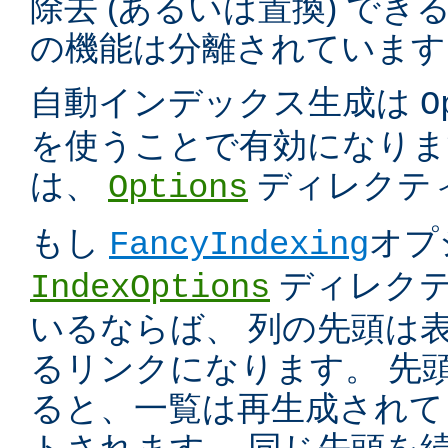
除去 (あるいは置換) で
の機能は分離されています
自動インデックス生成は
O
を使うことで有効になりま
は、
ディレクテ
Options
もし
オプ
FancyIndexing
ディレク
IndexOptions
いるならば、 列の先頭は
るリンクになります。 先
ると、一覧は再生成されて