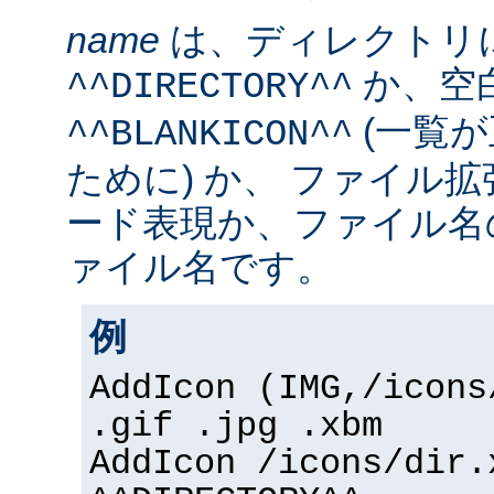
name
は、ディレクトリ
か、空
^^DIRECTORY^^
(一覧
^^BLANKICON^^
ために) か、 ファイル
ード表現か、ファイル名
ァイル名です。
例
AddIcon (IMG,/icons
.gif .jpg .xbm
AddIcon /icons/dir.