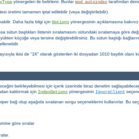
yönergeleri ile belirlenir. Bunlar
tarafından denet
yType
mod_autoindex
tesi üretimi tamamen iptal edilebilir (veya değiştirilebilir).
nabilir. Daha fazla bilgi için
yönergesinin açıklamasına bakınız
Options
sa sütun başlıkları listenin sıralamasını sütundaki sıralamaya göre değiş
üyükten küçüğe veya tersine değiştirebilirsiniz. Bu sütun başlığı bağları
llenebilir.
yısıyla ikisi de "1K" olarak gösterilen iki dosyadan 1010 baytlık olan
eyeceğini belirleyebilmesi için içerik üzerinde biraz denetim sağlayabileceğ
tadan kaldırmak için
yönergesinin
seçeneğ
IndexOptions
IgnoreClient
 hiper bağ olup aşağıda sıralanan sorgu seçeneklerini kullanırlar. Bu seçe
mine göre sıralar.
alar.