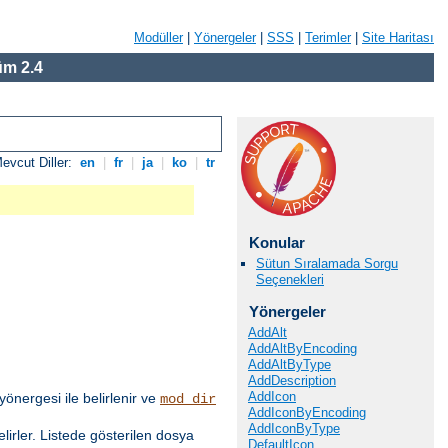
Modüller
|
Yönergeler
|
SSS
|
Terimler
|
Site Haritası
m 2.4
evcut Diller:
en
|
fr
|
ja
|
ko
|
tr
Konular
Sütun Sıralamada Sorgu
Seçenekleri
Yönergeler
AddAlt
AddAltByEncoding
AddAltByType
AddDescription
AddIcon
yönergesi ile belirlenir ve
mod_dir
AddIconByEncoding
AddIconByType
elirler. Listede gösterilen dosya
DefaultIcon