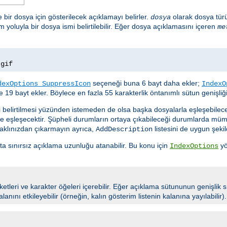
e bir dosya için gösterilecek açıklamayı belirler.
olarak dosya tür
dosya
m yoluyla bir dosya ismi belirtilebilir. Eğer dosya açıklamasını içeren
me
.
gif
seçeneği buna 6 bayt daha ekler;
dexOptions SuppressIcon
IndexO
 19 bayt ekler. Böylece en fazla 55 karakterlik öntanımlı sütun genişliğin
i belirtilmesi yüzünden istemeden de olsa başka dosyalarla eşleşebile
de eşleşecektir. Şüpheli durumların ortaya çıkabileceği durumlarda m
 aklınızdan çıkarmayın ayrıca,
listesini de uygun şekil
AddDescription
tta sınırsız açıklama uzunluğu atanabilir. Bu konu için
yö
IndexOptions
tleri ve karakter öğeleri içerebilir. Eğer açıklama sütununun genişlik s
lanını etkileyebilir (örneğin, kalın gösterim listenin kalanına yayılabilir).