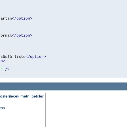
 artan
</option>
normal
</option>
>
 süslü liste
</option>
on>
r"
/>
terilecek metni belirler.
ess