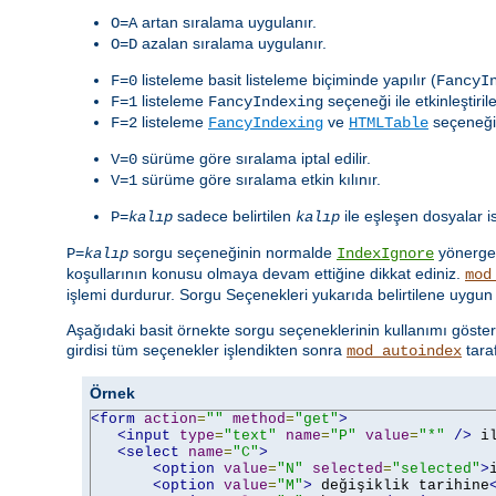
artan sıralama uygulanır.
O=A
azalan sıralama uygulanır.
O=D
listeleme basit listeleme biçiminde yapılır (
F=0
FancyI
listeleme
seçeneği ile etkinleştiril
F=1
FancyIndexing
listeleme
ve
seçeneği i
F=2
FancyIndexing
HTMLTable
sürüme göre sıralama iptal edilir.
V=0
sürüme göre sıralama etkin kılınır.
V=1
sadece belirtilen
ile eşleşen dosyalar is
P=
kalıp
kalıp
sorgu seçeneğinin normalde
yönerges
P=
kalıp
IndexIgnore
koşullarının konusu olmaya devam ettiğine dikkat ediniz.
mod
işlemi durdurur. Sorgu Seçenekleri yukarıda belirtilene uygun 
Aşağıdaki basit örnekte sorgu seçeneklerinin kullanımı göster
girdisi tüm seçenekler işlendikten sonra
tara
mod_autoindex
Örnek
<form
action
=
""
method
=
"get"
>
<input
type
=
"text"
name
=
"P"
value
=
"*"
/>
 i
<select
name
=
"C"
>
<option
value
=
"N"
selected
=
"selected"
>
<option
value
=
"M"
>
 değişiklik tarihine