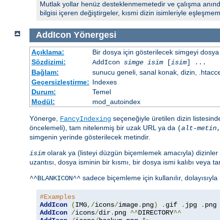
Mutlak yollar henüz desteklenmemetedir ve çalışma anında
bilgisi içeren değiştirgeler, kısmi dizin isimleriyle eşleşmemel
AddIcon
Yönergesi
Açıklama:
Bir dosya için gösterilecek simgeyi dosya 
Sözdizimi:
AddIcon
simge
isim
[
isim
] ...
Bağlam:
sunucu geneli, sanal konak, dizin, .htacc
Geçersizleştirme:
Indexes
Durum:
Temel
Modül:
mod_autoindex
Yönerge,
seçeneğiyle üretilen dizin listesin
FancyIndexing
öncelemeli), tam nitelenmiş bir uzak URL ya da
(
alt-metin
simgenin yerinde gösterilecek metindir.
olarak ya (listeyi düzgün biçemlemek amacıyla) dizinler 
isim
uzantısı, dosya isminin bir kısmı, bir dosya ismi kalıbı veya tam 
sadece biçemleme için kullanılır, dolayısıyla
^^BLANKICON^^
#Examples
AddIcon
(
IMG
,/
icons
/
image
.
png
)
.
gif 
.
jpg 
.
AddIcon
/
icons
/
dir
.
png 
^^
DIRECTORY
^^