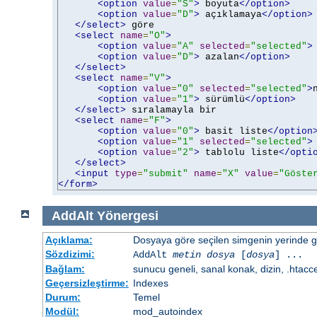
<option
value
=
"S"
>
 boyuta
</option>
<option
value
=
"D"
>
 açıklamaya
</option>
</select>
 göre

<select
name
=
"O"
>
<option
value
=
"A"
selected
=
"selected"
>
<option
value
=
"D"
>
 azalan
</option>
</select>
<select
name
=
"V"
>
<option
value
=
"0"
selected
=
"selected"
>
<option
value
=
"1"
>
 sürümlü
</option>
</select>
 sıralamayla bir

<select
name
=
"F"
>
<option
value
=
"0"
>
 basit liste
</option
<option
value
=
"1"
selected
=
"selected"
>
<option
value
=
"2"
>
 tablolu liste
</opti
</select>
<input
type
=
"submit"
name
=
"X"
value
=
"Göste
</form>
AddAlt
Yönergesi
Açıklama:
Dosyaya göre seçilen simgenin yerinde gös
Sözdizimi:
AddAlt
metin
dosya
[
dosya
] ...
Bağlam:
sunucu geneli, sanal konak, dizin, .htacc
Geçersizleştirme:
Indexes
Durum:
Temel
Modül:
mod_autoindex