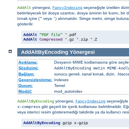
yönergesi,
seçeneğiyle üretilen dizin
AddAlt
FancyIndexing
betimleyecek bir dosya uzantısı, dosya isminin bir kısmı, bir do
tırnak içine (
veya
) alınmalıdır. Simge metni, simge bulun
"
'
gösterilir.
AddAlt
"PDF file"
*.
AddAlt
Compressed
*.
gz 
*.
zip 
*.
Z
AddAltByEncoding
Yönergesi
Açıklama:
Dosyanın MIME kodlamasına göre seçilen 
Sözdizimi:
AddAltByEncoding
metin
MIME-kodl
Bağlam:
sunucu geneli, sanal konak, dizin, .htacc
Geçersizleştirme:
Indexes
Durum:
Temel
Modül:
mod_autoindex
yönergesi,
seçeneğiyle ü
AddAltByEncoding
FancyIndexing
gibi geçerli bir içerik kodlaması belirtilmelidir. E
x-compress
veya istemci resim gösteremediği takdirde ya da kullanıcı res
AddAltByEncoding
 gzip x-gzip