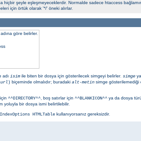
 hiçbir şeyle eşleşmeyeceklerdir. Normalde sadece htaccess bağlamında
eri için örtük olarak '*/' öneki alırlar.
adına göre belirler.
ess
de adı
ile biten bir dosya için gösterilecek simgeyi belirler.
ya
isim
simge
biçeminde olmalıdır; buradaki
simge gösterilemediği 
,
url
)
alt-metin
için
, boş satırlar için
ya da dosya tür
^^DIRECTORY^^
^^BLANKICON^^
yoluyla bir dosya ismi belirtilebilir.
kullanıyorsanız gereksizdir.
IndexOptions HTMLTable