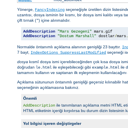
Yönerge,
seçeneğiyle üretilen dizin listesind
FancyIndexing
uzantısı, dosya isminin bir kısmı, bir dosya ismi kalıbı veya ta
çift tırnak (
) içine alınmalıdır.
"
AddDescription
"Mars Gezegeni"
 mars
.
gif 
AddDescription
"Dostum Marshall"
 dostlar
/
mars
Normalde öntanımlı açıklama alanının genişliği 23 bayttır.
In
7 bayt,
seçeneği ise
IndexOptions SuppressLastModified
dosya
kısmî dosya ismi içerebileceğinden çok kısa dosya ism
doğrudan
ile eşleşebileceği gibi
ile 
le.html
example.html
tamamını kullanın ve saptanan ilk eşleşmenin kullanılacağını
Açıklama sütununun öntanımlı genişliği geçersiz kılınabilir ha
seçeneğinin açıklamasına bakınız.
Önemli
ile tanımlanan açıklama metni HTML etike
AddDescription
HTML etiketinin içeriği kırpılırsa bu durum dizin listesinin ka
Yol bilgisi içeren değiştirgeler