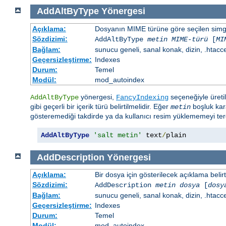
AddAltByType
Yönergesi
Açıklama:
Dosyanın MIME türüne göre seçilen simgen
Sözdizimi:
AddAltByType
metin
MIME-türü
[
MI
Bağlam:
sunucu geneli, sanal konak, dizin, .htacc
Geçersizleştirme:
Indexes
Durum:
Temel
Modül:
mod_autoindex
yönergesi,
seçeneğiyle üretil
AddAltByType
FancyIndexing
gibi geçerli bir içerik türü belirtilmelidir. Eğer
boşluk kara
metin
gösteremediği takdirde ya da kullanıcı resim yüklememeyi terci
AddAltByType
'salt metin'
 text
/
plain
AddDescription
Yönergesi
Açıklama:
Bir dosya için gösterilecek açıklama belirtil
Sözdizimi:
AddDescription
metin dosya
[
dosy
Bağlam:
sunucu geneli, sanal konak, dizin, .htacc
Geçersizleştirme:
Indexes
Durum:
Temel
Modül:
mod_autoindex