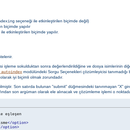
seçeneği ile etkinleştirilen biçimde değil)
ndexing
en biçimde yapılır
le etkinleştirilen biçimde yapılır.
telenir.
i işleme sokulduktan sonra değerlendirildiğine ve dosya isimlerinin diğe
modülündeki Sorgu Seçenekleri çözümleyicisi tanımadığı b
_autoindex
olarak iyi biçimli olmak zorundadır.
ilmiştir. Son satırda bulunan "submit" düğmesindeki tanınmayan "X" gird
fından son argüman olarak ele alınacak ve çözümleme işlemi o noktada
le eşleşen

isme
</option>
</option>