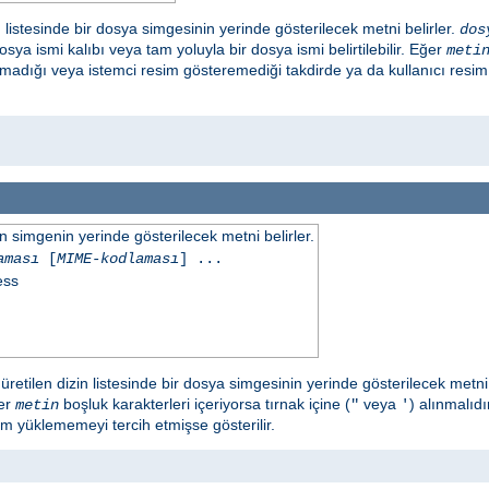
 listesinde bir dosya simgesinin yerinde gösterilecek metni belirler.
dos
sya ismi kalıbı veya tam yoluyla bir dosya ismi belirtilebilir. Eğer
meti
amadığı veya istemci resim gösteremediği takdirde ya da kullanıcı resi
simgenin yerinde gösterilecek metni belirler.
aması
[
MIME-kodlaması
] ...
ess
retilen dizin listesinde bir dosya simgesinin yerinde gösterilecek metni 
ğer
boşluk karakterleri içeriyorsa tırnak içine (
veya
) alınmalıd
metin
"
'
im yüklememeyi tercih etmişse gösterilir.