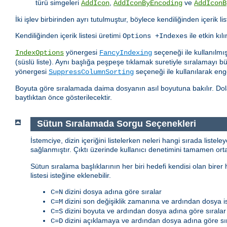
türü simgeleri
,
ve
AddIcon
AddIconByEncoding
AddIconB
İki işlev birbirinden ayrı tutulmuştur, böylece kendiliğinden içerik lis
Kendiliğinden içerik listesi üretimi
ile etkin kılı
Options +Indexes
yönergesi
seçeneği ile kullanılmış
IndexOptions
FancyIndexing
(süslü liste). Aynı başlığa peşpeşe tıklamak suretiyle sıralamayı b
yönergesi
seçeneği ile kullanılarak enge
SuppressColumnSorting
Boyuta göre sıralamada daima dosyanın asıl boyutuna bakılır. Dola
baytlıktan önce gösterilecektir.
Sütun Sıralamada Sorgu Seçenekleri
İstemciye, dizin içeriğini listelerken neleri hangi sırada listel
sağlanmıştır. Çıktı üzerinde kullanıcı denetimini tamamen or
Sütun sıralama başlıklarının her biri hedefi kendisi olan birer
listesi isteğine eklenebilir.
dizini dosya adına göre sıralar
C=N
dizini son değişiklik zamanına ve ardından dosya is
C=M
dizini boyuta ve ardından dosya adına göre sıralar
C=S
dizini açıklamaya ve ardından dosya adına göre sır
C=D