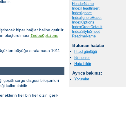
lenir.
HeaderName
IndexHeadInsert
IndexIgnore
IndexIgnoreReset
.
IndexOptions
IndexOrderDefault
tirecek hiper bağlar haline getirilir
IndexStyleSheet
nın oluşturulması
IndexOptions
ReadmeName
Bulunan hatalar
ı küçükten büyüğe sıralamada 1011
httpd günlüğü
Bilinenler
Hata bildir
Ayrıca bakınız:
Yorumlar
i çeşitli sorgu dizgesi bileşenleri
i kullanılabilir.
neklerin her biri her dizin içerik