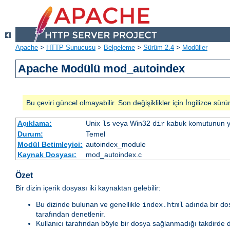
Apache
>
HTTP Sunucusu
>
Belgeleme
>
Sürüm 2.4
>
Modüller
Apache Modülü mod_autoindex
Bu çeviri güncel olmayabilir. Son değişiklikler için İngilizce sürü
Açıklama:
Unix
veya Win32
kabuk komutunun yaptı
ls
dir
Durum:
Temel
Modül Betimleyici:
autoindex_module
Kaynak Dosyası:
mod_autoindex.c
Özet
Bir dizin içerik dosyası iki kaynaktan gelebilir:
Bu dizinde bulunan ve genellikle
adında bir dos
index.html
tarafından denetlenir.
Kullanıcı tarafından böyle bir dosya sağlanmadığı takdirde diz