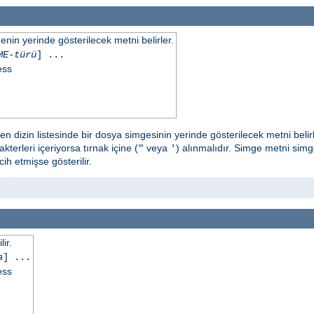
in yerinde gösterilecek metni belirler.
ME-türü
] ...
ess
en dizin listesinde bir dosya simgesinin yerinde gösterilecek metni belir
kterleri içeriyorsa tırnak içine (
veya
) alınmalıdır. Simge metni sim
"
'
h etmişse gösterilir.
ir.
a
] ...
ess