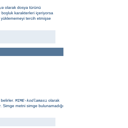
olarak dosya türünü
ya
boşluk karakterleri içeriyorsa
n
m yüklememeyi tercih etmişse
belirler.
olarak
MIME-kodlaması
ır. Simge metni simge bulunamadığı