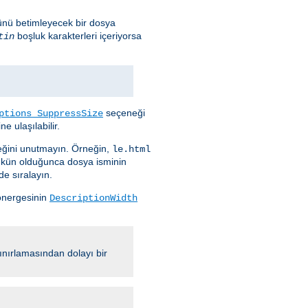
ünü betimleyecek bir dosya
boşluk karakterleri içeriyorsa
tin
seçeneği
ptions SuppressSize
e ulaşılabilir.
ceğini unutmayın. Örneğin,
le.html
ümkün olduğunca dosya isminin
de sıralayın.
nergesinin
DescriptionWidth
ınırlamasından dolayı bir