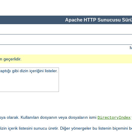
Apache HTTP Sunucusu Sürü
M
m geçerlidir.
ğı gibi dizin içeriğini listeler.
ya olarak. Kullanılan dosyanın veya dosyaların ismi
DirectoryIndex
in içerik listesini sunucu üretir. Diğer yönergeler bu listenin biçemini b