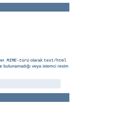
ler.
olarak
MIME-türü
text/html
ge bulunamadığı veya istemci resim