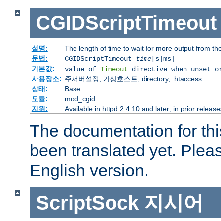
CGIDScriptTimeout
설명:
The length of time to wait for more output from t
문법:
CGIDScriptTimeout
time
[s|ms]
기본값:
value of
Timeout
directive when unset o
사용장소:
주서버설정, 가상호스트, directory, .htaccess
상태:
Base
모듈:
mod_cgid
지원:
Available in httpd 2.4.10 and later; in prior relea
The documentation for thi
been translated yet. Plea
English version.
ScriptSock
지시어