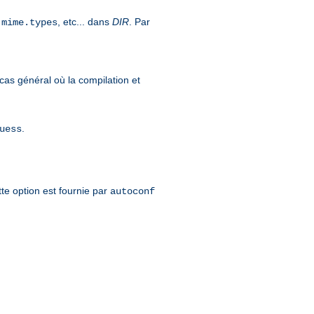
,
, etc... dans
DIR
. Par
mime.types
cas général où la compilation et
.
uess
tte option est fournie par
autoconf