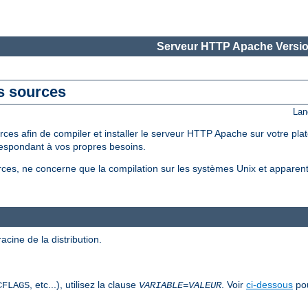
Serveur HTTP Apache Versio
es sources
Lan
ces afin de compiler et installer le serveur HTTP Apache sur votre pla
espondant à vos propres besoins.
sources, ne concerne que la compilation sur les systèmes Unix et apparen
acine de la distribution.
, etc...), utilisez la clause
. Voir
ci-dessous
pou
CFLAGS
VARIABLE
=
VALEUR