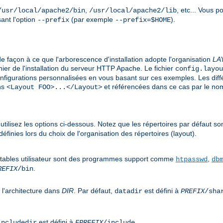
,
, etc... Vous 
/usr/local/apache2/bin
/usr/local/apache2/lib
sant l'option
(par exemple
).
--prefix
--prefix=$HOME
de façon à ce que l'arborescence d'installation adopte l'organisation
LA
ier de l'installation du serveur HTTP Apache. Le fichier
config.layou
onfigurations personnalisées en vous basant sur ces exemples. Les dif
ons
et référencées dans ce cas par le n
<Layout FOO>...</Layout>
, utilisez les options ci-dessous. Notez que les répertoires par défaut so
finies lors du choix de l'organisation des répertoires (layout).
utables utilisateur sont des programmes support comme
,
htpasswd
db
.
REFIX
/bin
 l'architecture dans
DIR
. Par défaut,
est défini à
datadir
PREFIX
/sha
est défini à
.
includedir
EPREFIX
/include