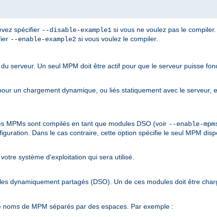
devez spécifier
si vous ne voulez pas le compiler.
--disable-example1
fier
si vous voulez le compiler.
--enable-example2
du serveur. Un seul MPM doit être actif pour que le serveur puisse fonc
r un chargement dynamique, ou liés statiquement avec le serveur, et 
 les MPMs sont compilés en tant que modules DSO (voir
--enable-mpm
iguration. Dans le cas contraire, cette option spécifie le seul MPM disp
votre système d'exploitation qui sera utilisé.
ules dynamiquement partagés (DSO). Un de ces modules doit être char
 de noms de MPM séparés par des espaces. Par exemple :