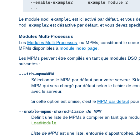
  --enable-example2      example module 2

  ...
Le module
est ici activé par défaut, et vous 
mod_example1
est désactivé par défaut, et vous devez spéci
mod_example2
Modules Multi-Processus
Les
Modules Multi-Processus
, ou MPMs, constituent le coeur 
MPMs disponibles à
module index page
.
Les MPMs peuvent être compilés en tant que modules DSO pou
suivantes :
--with-mpm=MPM
Sélectionne le MPM par défaut pour votre serveur. Si
MPM qui sera chargé par défaut selon le fichier de conf
avec le serveur.
Si cette option est omise, c'est le
MPM par défaut
pour 
--enable-mpms-shared=
Liste de MPM
Définit une liste de MPMs à compiler en tant que mod
.
LoadModule
Liste de MPM
est une liste, entourée d'apostrophes,