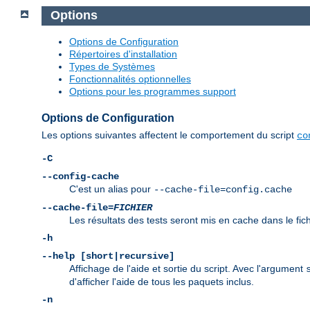
Options
Options de Configuration
Répertoires d'installation
Types de Systèmes
Fonctionnalités optionnelles
Options pour les programmes support
Options de Configuration
Les options suivantes affectent le comportement du script
co
-C
--config-cache
C'est un alias pour
--cache-file=config.cache
--cache-file=
FICHIER
Les résultats des tests seront mis en cache dans le fic
-h
--help [short|recursive]
Affichage de l'aide et sortie du script. Avec l'argument
d'afficher l'aide de tous les paquets inclus.
-n