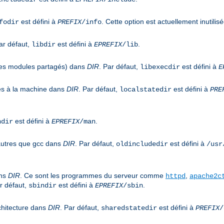
est défini à
. Cette option est actuellement inutilisé
fodir
PREFIX
/info
ar défaut,
est défini à
.
libdir
EPREFIX
/lib
 les modules partagés) dans
DIR
. Par défaut,
est défini à
libexecdir
E
ues à la machine dans
DIR
. Par défaut,
est défini à
localstatedir
PRE
est défini à
.
ndir
EPREFIX
/man
 autres que gcc dans
DIR
. Par défaut,
est défini à
oldincludedir
/usr
ans
DIR
. Ce sont les programmes du serveur comme
,
httpd
apache2c
r défaut,
est défini à
.
sbindir
EPREFIX
/sbin
chitecture dans
DIR
. Par défaut,
est défini à
sharedstatedir
PREFIX
/