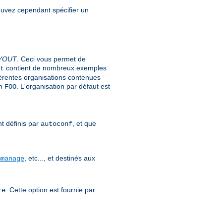
pouvez cependant spécifier un
YOUT
. Ceci vous permet de
contient de nombreux exemples
t
férentes organisations contenues
om
. L'organisation par défaut est
FOO
nt définis par
, et que
autoconf
, etc..., et destinés aux
mmanage
. Cette option est fournie par
re