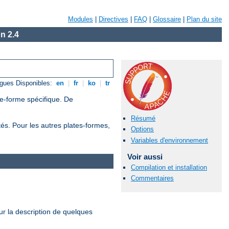
Modules
|
Directives
|
FAQ
|
Glossaire
|
Plan du site
n 2.4
gues Disponibles:
en
|
fr
|
ko
|
tr
te-forme spécifique. De
Résumé
tés. Pour les autres plates-formes,
Options
Variables d'environnement
Voir aussi
Compilation et installation
Commentaires
r la description de quelques