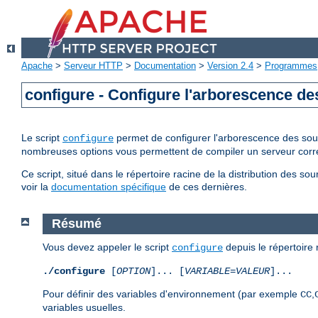
Apache
>
Serveur HTTP
>
Documentation
>
Version 2.4
>
Programmes
configure - Configure l'arborescence d
Le script
permet de configurer l'arborescence des sour
configure
nombreuses options vous permettent de compiler un serveur corr
Ce script, situé dans le répertoire racine de la distribution des 
voir la
documentation spécifique
de ces dernières.
Résumé
Vous devez appeler le script
depuis le répertoire r
configure
./configure
[
OPTION
]... [
VARIABLE
=
VALEUR
]...
Pour définir des variables d'environnement (par exemple
,
CC
variables usuelles.