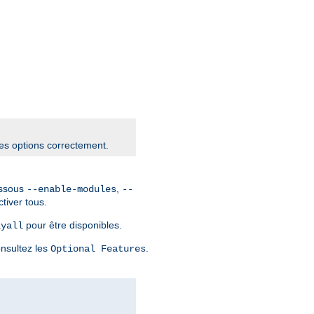
les options correctement.
essous
,
--enable-modules
--
tiver tous.
pour être disponibles.
lyall
onsultez les
.
Optional Features