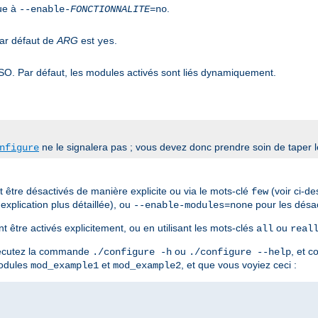
que à
.
--enable-
FONCTIONNALITE
=no
par défaut de
ARG
est
.
yes
SO. Par défaut, les modules activés sont liés dynamiquement.
ne le signalera pas ; vous devez donc prendre soin de taper 
nfigure
t être désactivés de manière explicite ou via le mots-clé
(voir ci-d
few
xplication plus détaillée), ou
pour les désac
--enable-modules=none
 être activés explicitement, ou en utilisant les mots-clés
ou
all
real
exécutez la commande
ou
, et c
./configure -h
./configure --help
modules
et
, et que vous voyiez ceci :
mod_example1
mod_example2