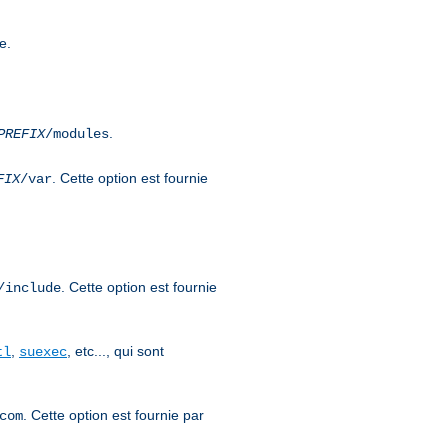
e.
.
PREFIX
/modules
. Cette option est fournie
FIX
/var
. Cette option est fournie
/include
,
, etc..., qui sont
tl
suexec
. Cette option est fournie par
com