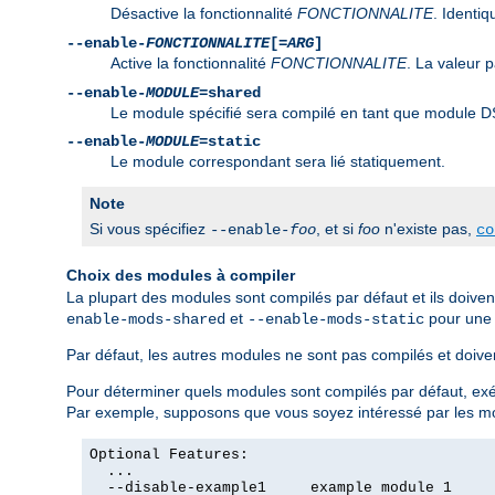
Désactive la fonctionnalité
FONCTIONNALITE
. Identi
--enable-
FONCTIONNALITE
[=
ARG
]
Active la fonctionnalité
FONCTIONNALITE
. La valeur 
--enable-
MODULE
=shared
Le module spécifié sera compilé en tant que module D
--enable-
MODULE
=static
Le module correspondant sera lié statiquement.
Note
Si vous spécifiez
, et si
foo
n'existe pas,
--enable-
foo
co
Choix des modules à compiler
La plupart des modules sont compilés par défaut et ils doiven
et
pour une e
enable-mods-shared
--enable-mods-static
Par défaut, les autres modules ne sont pas compilés et doivent
Pour déterminer quels modules sont compilés par défaut, 
Par exemple, supposons que vous soyez intéressé par les 
Optional Features:

  ...

  --disable-example1     example module 1
