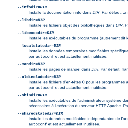
--infodir=
DIR
Installe la documentation info dans
DIR
. Par défaut,
in
--libdir=
DIR
Installe les fichiers objet des bibliothèques dans
DIR
. P
--libexecdir=
DIR
Installe les exécutables du programme (autrement dit
--localstatedir=
DIR
Installe les données temporaires modifiables spécifiq
par
et est actuellement inutilisée.
autoconf
--mandir=
DIR
Installe les pages de manuel dans
DIR
. Par défaut,
ma
--oldincludedir=
DIR
Installe les fichiers d'en-têtes C pour les programmes
par
et est actuellement inutilisée.
autoconf
--sbindir=
DIR
Installe les exécutables de l'administrateur système d
nécessaires à l'exécution du serveur HTTP Apache. Pa
--sharedstatedir=
DIR
Installe les données modifiables indépendantes de l'ar
et est actuellement inutilisée.
autoconf