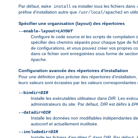
Par défaut,
va installer tous les fichiers dans
make install
préfixe d'installation autre que
en utili
/usr/local/apache2
Spécifier une organisation (layout) des répertoires
--enable-layout=
LAYOUT
Configure le code source et les scripts de compilation 
spécifier des chemins séparés pour chaque type de fich
de configurations, et vous pouvez créer vos propres c
dans ce fichier sont enregistrées sous forme de secti
.
Apache
Configuration avancée des répertoires d'installation
Pour une définition plus précise des répertoires d'installation
leurs valeurs sont écrasées par les valeurs correspondantes dé
--bindir=
DIR
Installe les exécutables utilisateur dans
DIR
. Les exéc
administrateurs du site. Par défaut,
DIR
est défini à
EP
--datadir=
DIR
Installe les données non modifiables indépendantes de
autoconf et actuellement inutilisée.
--includedir=
DIR
Installe les fichiers d'en-têtes C dans
DIR
. Par défaut,